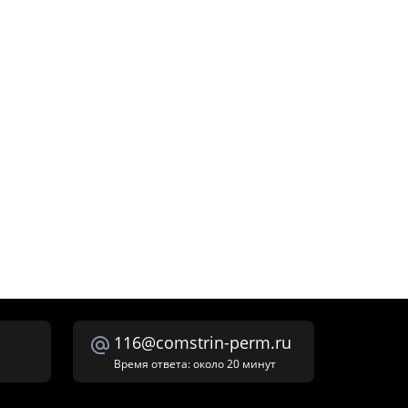
116@comstrin-perm.ru
Время ответа: около 20 минут